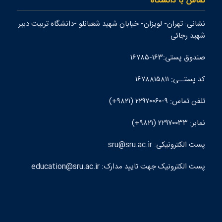
تماس با دانشگاه
نشانی: تهران- لويزان- خيابان شهيد شعبانلو -دانشگاه تربيت دبير
شهيد رجائی
صندوق پستی:۱۶۳-۱۶۷۸۵
کد پستــی: ۱۶۷۸۸۱۵۸۱۱
تلفن تماس: ۹-۲۲۹۷۰۰۶۰ (۹۸۲۱+)
نمابر: ۲۲۹۷۰۰۳۳ (۹۸۲۱+)
پست الکترونيکی: sru@sru.ac.ir
پست الکترونيک جهت تایید مدارک: education@sru.ac.ir