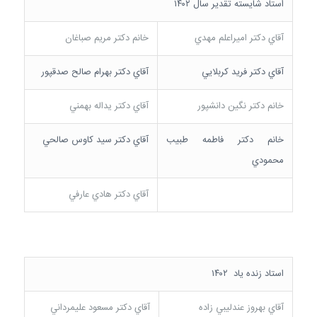
استاد شايسته تقدير سال ۱۴۰۲
آقاي دکتر اميراعلم مهدي
خانم دکتر مريم صباغان
آقاي دکتر فريد کربلايي
آقاي دکتر بهرام صالح صدق­پور
خانم دکتر نگين دانش­پور
آقاي دکتر یداله بهمني
خانم دکتر فاطمه طبيب
آقاي دکتر سيد کاوس صالحي
محمودي
آقاي دکتر هادي عارفي
استاد زنده ياد ۱۴۰۲
آقاي بهروز عندليبي زاده
آقاي دکتر مسعود عليمرداني