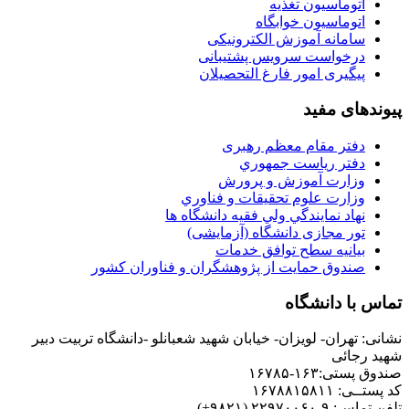
اتوماسیون تغذیه
اتوماسیون خوابگاه
سامانه آموزش الکترونیکی
درخواست سرویس پشتیبانی
پیگیری امور فارغ التحصیلان
یوندهای مفید
دفتر مقام معظم رهبری
دفتر رياست جمهوري
وزارت آموزش و پرورش
وزارت علوم تحقيقات و فناوري
نهاد نمايندگي ولي فقيه دانشگاه ها
تور مجازی دانشگاه (آزمایشی)
بیانیه سطح توافق خدمات
صندوق حمايت از پژوهشگران و فناوران كشور
ماس با دانشگاه
شانی: تهران- لويزان- خيابان شهيد شعبانلو -دانشگاه تربيت دبير
هيد رجائی
دوق پستی:۱۶۳-۱۶۷۸۵
 پستــی: ۱۶۷۸۸۱۵۸۱۱
فن تماس: ۹-۲۲۹۷۰۰۶۰ (۹۸۲۱+)