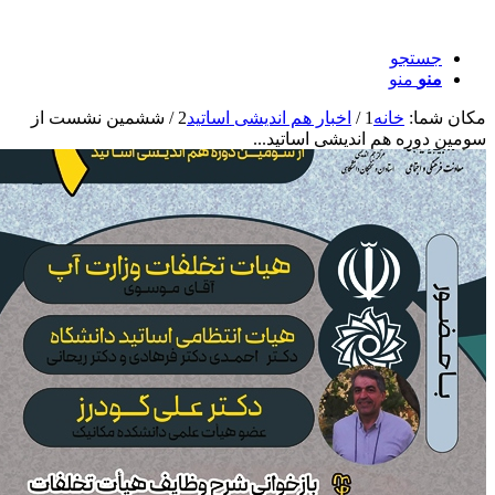
جستجو
منو
منو
کان شما:
خانه
1
/
اخبار هم اندیشی اساتید
2
/
ششمین نشست از
ومین دوره هم اندیشی اساتید...