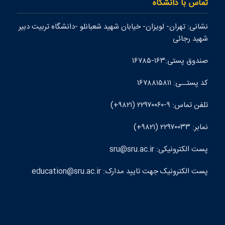
تماس با دانشگاه
نشانی: تهران- لويزان- خيابان شهيد شعبانلو -دانشگاه تربيت دبير
شهيد رجائی
صندوق پستی:۱۶۳-۱۶۷۸۵
کد پستــی: ۱۶۷۸۸۱۵۸۱۱
تلفن تماس: ۹-۲۲۹۷۰۰۶۰ (۹۸۲۱+)
نمابر: ۲۲۹۷۰۰۳۳ (۹۸۲۱+)
پست الکترونيکی: sru@sru.ac.ir
پست الکترونيک جهت تایید مدارک: education@sru.ac.ir