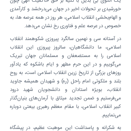
یک الگوی بی بدیل با تکیه بر حق حاکمیت الهی چون
خورشیدی بر تحولات اخیر در جهان می‌درخشد و کارآمدی
و الهام‌بخشی انقلاب اسلامی، هر روز در همه عرصه ها، به
خصوص در عرصه علم و فناوری رخ نشان می‌دهد.
در آستانه سی و نهمین سالگرد پیروزی شکوهمند انقلاب
اسلامی، ما دانشگاهیان، سالروز پیروزی این انقلاب
اسلامی را به مستضعفان و مسلمانان جهان تبریک
می‌گوییم و در این حرم مطهر و ایام باشکوه که یادآور
روزهای بزرگی از تاریخ زرین انقلاب اسلامی است، به روح
بلند و ملکوتی امام راحل (ره) و شهیدان همیشه جاوید
انقلاب، بویژه استادان و دانشجویان شهید درود
می‌فرستیم و ضمن تجدید میثاق با آرمان‌های بنیان‌گذار
کبیر انقلاب اسلامی، با مقام معظم رهبری بیعتی دوباره
می‌نماییم.
به شکرانه و پاسداشت این موهبت عظیم، در پیشگاه