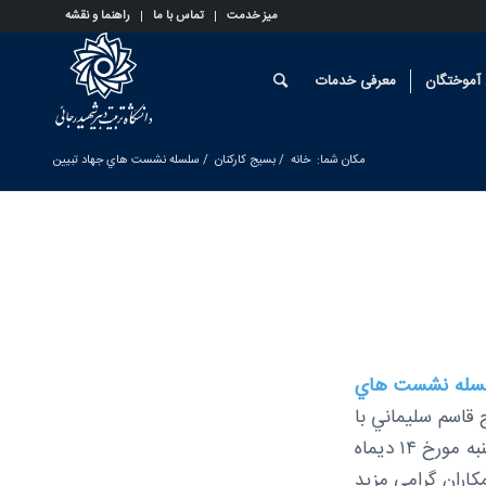
میز خدمت
تماس با ما
راهنما و نقشه
آموختگان
معرفی خدمات
مکان شما:
خانه
/
بسیج کارکنان
/
سلسله نشست هاي جهاد تبيين
سله نشست هاي
 قاسم سليماني با
حضور حاج قاسم نصيري راوي روايت فتح از فرماندهان ارشد جنگ تحميلي روز چهارشنبه مورخ ۱۴ ديماه
وقع همكاران گرامي مزيد