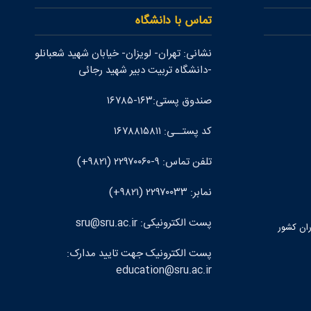
تماس با دانشگاه
نشانی: تهران- لويزان- خيابان شهيد شعبانلو
-دانشگاه تربيت دبير شهيد رجائی
صندوق پستی:۱۶۳-۱۶۷۸۵
کد پستــی: ۱۶۷۸۸۱۵۸۱۱
تلفن تماس: ۹-۲۲۹۷۰۰۶۰ (۹۸۲۱+)
نمابر: ۲۲۹۷۰۰۳۳ (۹۸۲۱+)
پست الکترونيکی: sru@sru.ac.ir
ران كشور
پست الکترونيک جهت تایید مدارک:
education@sru.ac.ir