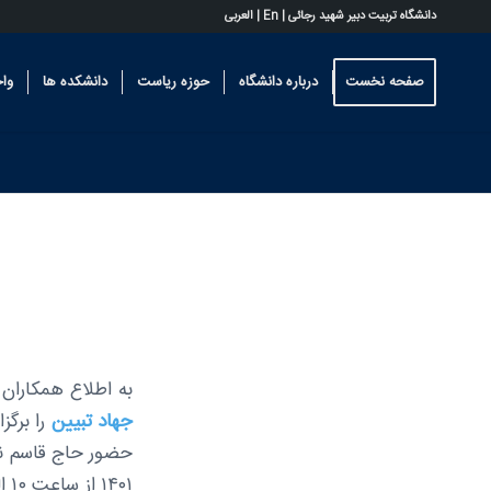
دانشگاه تربیت دبیر شهید رجائی |
En
|
العربی
صفحه نخست
درباره دانشگاه
حوزه ریاست
دانشکده ها
وا
به اطلاع همكاران 
جهاد تبيين
را برگز