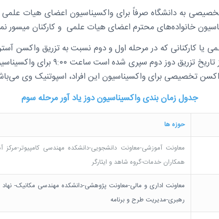
صیصی به دانشگاه صرفاً برای واکسیناسیون اعضای هیات علمی و 
اسیون خانواده‌های محترم اعضای هیات علمی و کارکنان میسور نمی
 یا کارکنانی که در مرحله اول و دوم نسبت به تزریق واکسن آسترازنک
و حداقل سه ماه از تاریخ تزریق دوز دوم سپری ش
واکسن تخصیصی برای واکسیناسیون این افراد، اسپوتنیک وی می‌باش
جدول زمان بندی واکسیناسیون دوز یاد آور مرحله سوم
حوزه ها
معاونت آموزشی-معاونت دانشجویی-دانشکده مهندسی کامپیوتر-مرکز 
همکاران خدمات-گروه شاهد و ایثارگر
معاونت اداری و مالی-معاونت پژوهشی-دانشکده مهندسی مکانیک- نهاد ن
رهبری-مدیریت طرح و برنامه