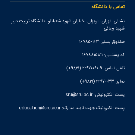
تماس با دانشگاه
نشانی: تهران- لويزان- خيابان شهيد شعبانلو -دانشگاه تربيت دبير
شهيد رجائی
صندوق پستی:۱۶۳-۱۶۷۸۵
کد پستــی: ۱۶۷۸۸۱۵۸۱۱
تلفن تماس: ۹-۲۲۹۷۰۰۶۰ (۹۸۲۱+)
نمابر: ۲۲۹۷۰۰۳۳ (۹۸۲۱+)
پست الکترونيکی: sru@sru.ac.ir
پست الکترونيک جهت تایید مدارک: education@sru.ac.ir