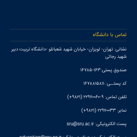
تماس با دانشگاه
نشانی: تهران- لويزان- خيابان شهيد شعبانلو -دانشگاه تربيت دبير
شهيد رجائی
صندوق پستی:۱۶۳-۱۶۷۸۵
کد پستــی: ۱۶۷۸۸۱۵۸۱۱
تلفن تماس: ۹-۲۲۹۷۰۰۶۰ (۹۸۲۱+)
نمابر: ۲۲۹۷۰۰۳۳ (۹۸۲۱+)
پست الکترونيکی: sru@sru.ac.ir