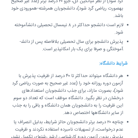
گرد شود) از نظر میانگین کل، جزو ۲۰ درصد برتر (عدد غیر صحیح
به­صورت ریاضی گرد شود)، دانشجویان هم­رشته-هم­ورودی خود
باشد.
لازم است دانشجو حداکثر در ۸ نیم­سال تحصیلی دانش­آموخته
شود.
پذیرش دانشجو برای سال تحصیلی بلافاصله پس از دانش­
آموختگی و صرفا برای یک بار امکان­پذیر است.
شرایط دانشگاه:
هر دانشگاه می­تواند حداکثر تا ۴۰ درصد از ظرفیت پذیرش با
آزمون دوره روزانه خود را (عدد غیر صحیح به صورت ریاضی گرد
شود)، بصورت مازاد، برای جذب دانشجویان استعدادهای
درخشان در نظر بگیرد. دانشگاه موظف است که تعداد دو سوم
این ظرفیت را به دانشجویان همان دانشگاه و باقی را به جذب
از سایر دانشگاه­ها اختصاص دهد.
چناچه ۲۰ درصد برتر دانشجویان حائز شرایط، بدلیل انصراف یا
عدم درخواست، از تسهیلات نام­برده استفاده نکردند و ظرفیت
پذیرش بدون آزمون دوره کارشناسی ارشد رشته­ای تکمیل نشد،