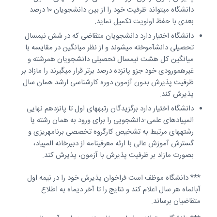
دانشگاه می­تواند ظرفیت خود را از بین دانشجویان ۱۰ درصد
بعدی با حفظ اولویت تکمیل نماید.
دانشگاه اختیار دارد دانشجویان متقاضی که در شش نیم­سال
تحصیلی دانش­آموخته می­شوند و از نظر میانگین در مقایسه با
میانگین کل هشت نیم­سال تحصیلی دانشجویان هم­رشته و
غیرهم­ورودی خود جزو پانزده درصد برتر قرار می­گیرند را مازاد بر
ظرفیت پذیرش بدون آزمون دوره کارشناسی ارشد همان سال
پذیرش کند.
دانشگاه اختیار دارد برگزیدگان رتبه­های اول تا پانزدهم نهایی
المپیادهای علمی-دانشجویی را برای ورود به همان رشته یا
رشته­های مرتبط به تشخیص کارگروه تخصصی برنامه­ریزی و
گسترش آموزش عالی با ارئه معرفی­نامه از دبیرخانه المپیاد،
بصورت مازاد بر ظرفیت پذیرش با آزمون، پذیرش کند.
*** دانشگاه موظف است فراخوان پذیرش خود را در نیمه اول
آبان­ماه هر سال اعلام کند و نتایج را تا آخر دی­ماه به اطلاع
متقاضیان برساند.