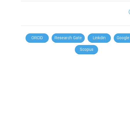
ORCID
Research Gate
Linkdin
Google
Scopus