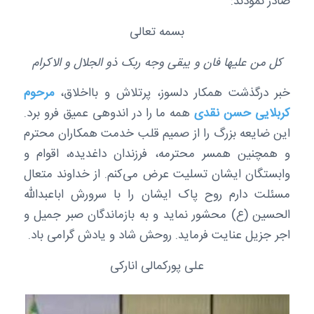
صادر نمودند:
بسمه تعالی
کل من علیها فان و یبقی وجه ربک ذو الجلال و الاکرام
خبر درگذشت همکار دلسوز، پرتلاش و بااخلاق،
مرحوم
کربلایی حسن نقدی
همه ما را در اندوهی عمیق فرو برد.
این ضایعه بزرگ را از صمیم قلب خدمت همکاران محترم
و همچنین همسر محترمه، فرزندان داغدیده، اقوام و
وابستگان ایشان تسلیت عرض می‌کنم. از خداوند متعال
مسئلت دارم روح پاک ایشان را با سرورش اباعبدالله
الحسین (ع) محشور نماید و به بازماندگان صبر جمیل و
اجر جزیل عنایت فرماید. روحش شاد و یادش گرامی باد.
علی پورکمالی انارکی