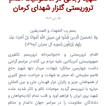
تروریستی گلزار شهدای کرمان
۱۵ دی ۱۴۰۲
بسم رب الشهداء و الصديقين
وَلَا تَحْسَبَنَّ الَّذِينَ قُتِلُوا فِي سَبِيلِ اللَّهِ أَمْوَاتًا بَلْ أَحْيَاءٌ عِنْدَ
رَبِّهِمْ يُرْزَقُونَ (سوره آل عمران آیه۱۶۹)
اقدام تروریستی و ناجوانمردانه تروریسم تکفیری
صهیونیستی آمریکایی علیه مردم بی گناه در مراسم گرامی
داشت چهارمین سالگرد شهادت سردار دلها شهید حاج
قاسم سلیمانی که منجر به شهادت و جراحت جمع کثیری
از هموطنان عزیز و زائران مزار قهرمان ملی و بین المللی
مبارزه با تروریسم گردید موجبات تالم و تاثر شدید ملت
شهید پرور ایران را فراهم آورد و قلب تمام آزادیخواهان و
دلدادگان مقاومت را در سراسر جهان داغدار و متالم