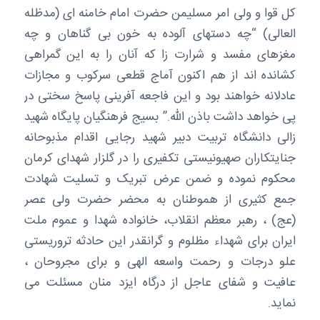
کل قوا و ولی امر مسلیمن حضرت امام خامنه ای (مدظله
العالی) “چه دستهای آلوده به خون بی گناهان و چه
مغزهای مفسد و شرارت زا که آنان را به این گمراهی
کشانده اند از هم اکنون آماج قطعی سرکوب و مجازات
عادلانه خواهند بود و این فاجعه آفرینی پاسخ سختی در
پی خواهد داشت باذن الله.” بسیج فرهنگیان پایگاه شهید
زالی دانشگاه تربیت دبیر شهید رجایی اقدام مذبوحانه
جنایتکاران صهیونیستی تکفیری را در گلزار شهدای کرمان
محکوم نموده و ضمن عرض تبریک و تسلیت شهادت
جمع کثیری از هموطنان به محضر حضرت ولی عصر
(عج) ، رهبر معظم انقلاب، خانواده شهدا و عموم ملت
ایران برای شهداء مظلوم و گرانقدر این حادثه تروریستی
علو درجات و رحمت واسعه الهی و برای مجروحان ،
عافیت و شفای عاجل از درگاه ایزد منان مسئلت می
نماید.