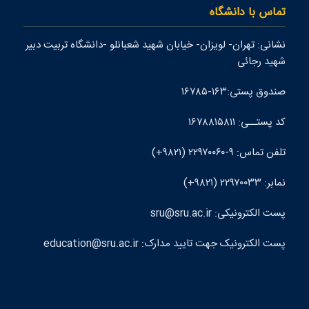
تماس با دانشگاه
نشانی: تهران- لويزان- خيابان شهيد شعبانلو -دانشگاه تربيت دبير
شهيد رجائی
صندوق پستی:۱۶۳-۱۶۷۸۵
کد پستــی: ۱۶۷۸۸۱۵۸۱۱
تلفن تماس: ۹-۲۲۹۷۰۰۶۰ (۹۸۲۱+)
نمابر: ۲۲۹۷۰۰۳۳ (۹۸۲۱+)
پست الکترونيکی: sru@sru.ac.ir
پست الکترونيک جهت تایید مدارک: education@sru.ac.ir