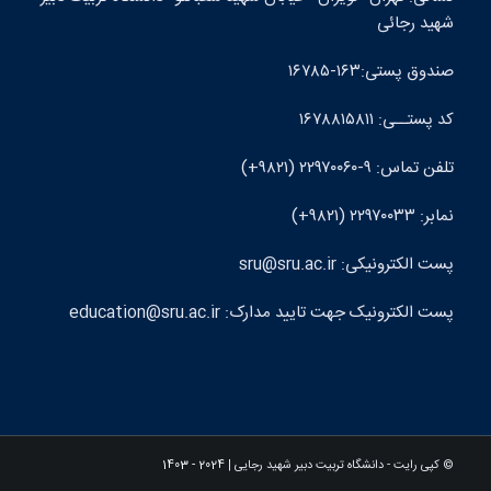
شهيد رجائی
صندوق پستی:۱۶۳-۱۶۷۸۵
کد پستــی: ۱۶۷۸۸۱۵۸۱۱
تلفن تماس: ۹-۲۲۹۷۰۰۶۰ (۹۸۲۱+)
نمابر: ۲۲۹۷۰۰۳۳ (۹۸۲۱+)
پست الکترونيکی: sru@sru.ac.ir
پست الکترونيک جهت تایید مدارک: education@sru.ac.ir
© کپی رایت - دانشگاه تربیت دبیر شهید رجایی |
2024 - 1403