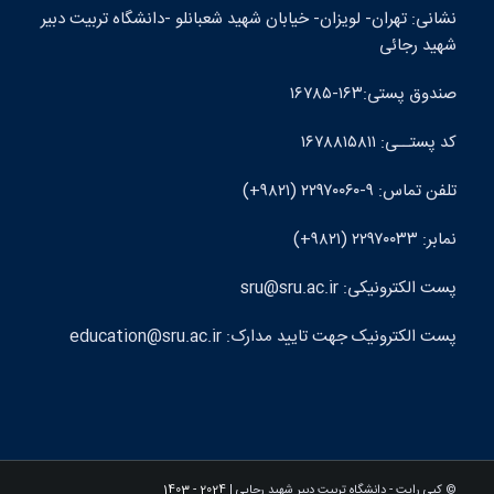
نشانی: تهران- لويزان- خيابان شهيد شعبانلو -دانشگاه تربيت دبير
شهيد رجائی
صندوق پستی:۱۶۳-۱۶۷۸۵
کد پستــی: ۱۶۷۸۸۱۵۸۱۱
تلفن تماس: ۹-۲۲۹۷۰۰۶۰ (۹۸۲۱+)
نمابر: ۲۲۹۷۰۰۳۳ (۹۸۲۱+)
پست الکترونيکی: sru@sru.ac.ir
پست الکترونيک جهت تایید مدارک: education@sru.ac.ir
© کپی رایت - دانشگاه تربیت دبیر شهید رجایی |
2024 - 1403