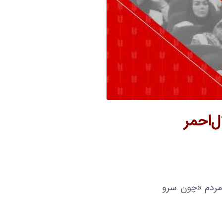
ل‌احمر
مردم «چون سرو