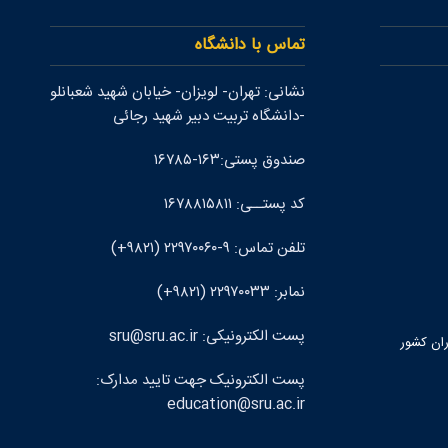
تماس با دانشگاه
نشانی: تهران- لويزان- خيابان شهيد شعبانلو
-دانشگاه تربيت دبير شهيد رجائی
صندوق پستی:۱۶۳-۱۶۷۸۵
کد پستــی: ۱۶۷۸۸۱۵۸۱۱
تلفن تماس: ۹-۲۲۹۷۰۰۶۰ (۹۸۲۱+)
نمابر: ۲۲۹۷۰۰۳۳ (۹۸۲۱+)
پست الکترونيکی: sru@sru.ac.ir
ران كشور
پست الکترونيک جهت تایید مدارک:
education@sru.ac.ir