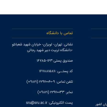
تماس با دانشگاه
نشانی: تهران- لويزان- خيابان شهيد شعبانلو
-دانشگاه تربيت دبير شهيد رجائی
صندوق پستی:۱۶۳-۱۶۷۸۵
کد پستــی: ۱۶۷۸۸۱۵۸۱۱
تلفن تماس: ۹-۲۲۹۷۰۰۶۰ (۹۸۲۱+)
نمابر: ۲۲۹۷۰۰۳۳ (۹۸۲۱+)
پست الکترونيکی: sru@sru.ac.ir
ران كشور