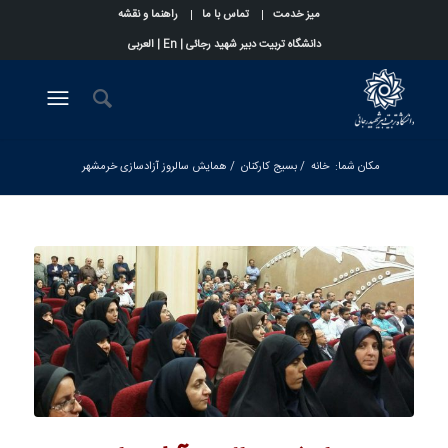
میز خدمت
تماس با ما
راهنما و نقشه
دانشگاه تربیت دبیر شهید رجائی |
En
|
العربی
مکان شما:
خانه
/
بسیج کارکنان
/
همایش سالروز آزادسازی خرمشهر