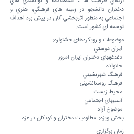
ارتقاي ظرفیت ها ، استعدادها و توانمندي هاي
دختران دانشجو در زمینه هاي فرهنگي، هنري و
اجتماعي به منظور اثربخشي آنان در پیش برد اهداف
توسعه اي کشور است.
موضوعات و رویکردهای جشنواره:
 ایران دوستي
 دغدغههاي دختران ایران امروز
 خانواده
 فرهنگ شهرنشیني
 فرهنگ روستانشیني
 محیط زیست
 آسیبهاي اجتماعي
 موضوع آزاد
بخش ویژه: مظلومیت دختران و کودکان در غزه
زمان برگزاری: