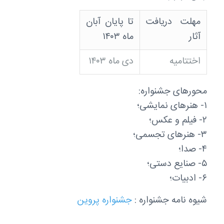
مهلت دریافت
تا پایان آبان
آثار
ماه ۱۴۰۳
اختتامیه
دی ماه ۱۴۰۳
محورهای جشنواره:
۱- هنرهای نمایشی؛
۲- فیلم و عکس؛
۳- هنرهای تجسمی؛
۴- صدا؛
۵- صنایع دستی؛
۶- ادبیات؛
شیوه نامه جشنواره :
جشنواره پروین