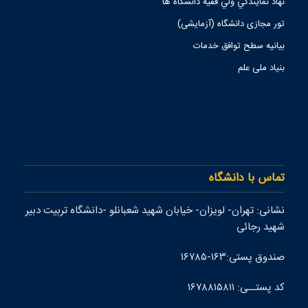
نهاد نمايندگي ولي فقيه دانشگاه ها
تور مجازی دانشگاه (آزمایشی)
بیانیه سطح توافق خدمات
بنیاد ملی علم
تماس با دانشگاه
نشانی: تهران- لويزان- خيابان شهيد شعبانلو -دانشگاه تربيت دبير
شهيد رجائی
صندوق پستی:۱۶۳-۱۶۷۸۵
کد پستــی: ۱۶۷۸۸۱۵۸۱۱