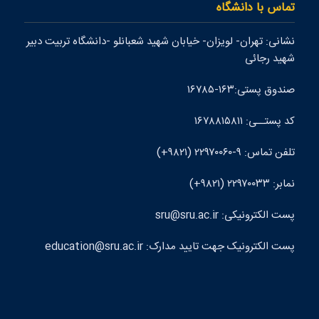
تماس با دانشگاه
نشانی: تهران- لويزان- خيابان شهيد شعبانلو -دانشگاه تربيت دبير
شهيد رجائی
صندوق پستی:۱۶۳-۱۶۷۸۵
کد پستــی: ۱۶۷۸۸۱۵۸۱۱
تلفن تماس: ۹-۲۲۹۷۰۰۶۰ (۹۸۲۱+)
نمابر: ۲۲۹۷۰۰۳۳ (۹۸۲۱+)
پست الکترونيکی: sru@sru.ac.ir
پست الکترونيک جهت تایید مدارک: education@sru.ac.ir