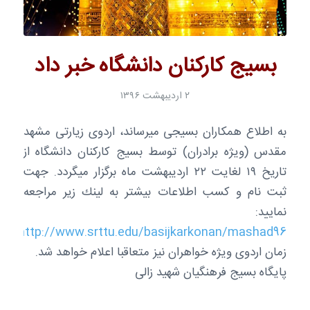
بسیج کارکنان دانشگاه خبر داد
۲ اردیبهشت ۱۳۹۶
به اطلاع همكاران بسیجی میرساند، اردوی زیارتی مشهد
مقدس (ویژه برادران) توسط بسیج كاركنان دانشگاه از
تاریخ ۱۹ لغایت ۲۲ اردیبهشت ماه برگزار میگردد. جهت
ثبت نام و كسب اطلاعات بیشتر به لینك زیر مراجعه
نمایید:
http://www.srttu.edu/basijkarkonan/mashad96
زمان اردوی ویژه خواهران نیز متعاقبا اعلام خواهد شد.
پایگاه بسیج فرهنگیان شهید زالی